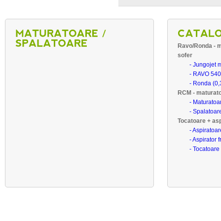
Ravo/Ronda - m
sofer
- Jungojet m
- RAVO 540
- Ronda (0,
RCM - maturato
- Maturatoa
- Spalatoar
Tocatoare + asp
- Aspiratoa
- Aspirator
- Tocatoare