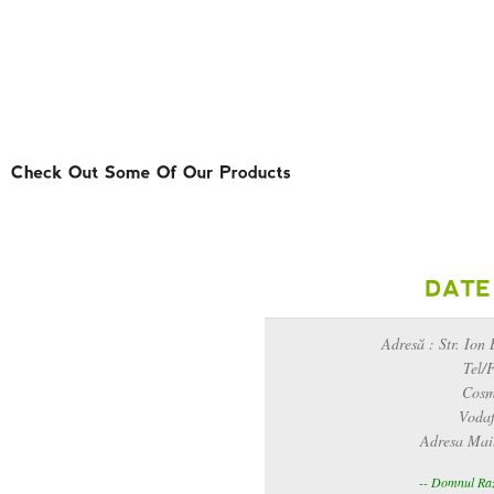
HOME
DESPRE NOI
SERVICII
PRO
Adresă : Str. Ion 
Tel/
Cosm
Vodaf
Adresa Mai
-- Domnul Raz