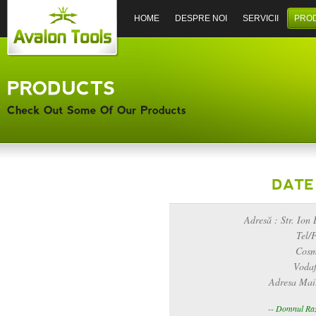
HOME
DESPRE NOI
SERVICII
PRO
Adresă : Str. Ion 
Tel/
Cosm
Vodaf
Adresa Mai
-- Domnul Raz